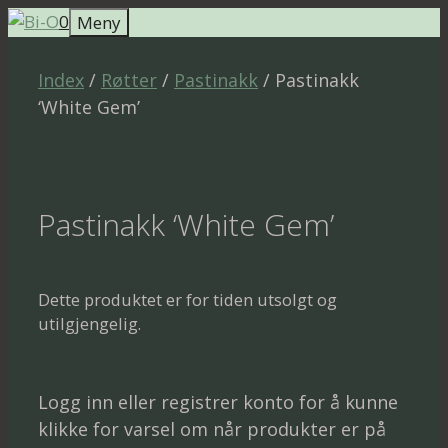
Hopp
0
Meny
til
innhold
Index
/
Røtter
/
Pastinakk
/ Pastinakk
‘White Gem’
Pastinakk ‘White Gem’
Dette produktet er for tiden utsolgt og
utilgjengelig.
Logg inn eller registrer konto for å kunne
klikke for varsel om når produkter er på