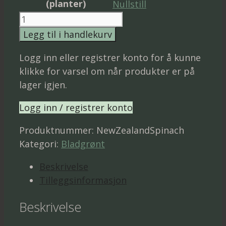
(planter)
Nullstill
New
Zealand
Legg til i handlekurv
spinat
Logg inn eller registrer konto for å kunne
antall
klikke for varsel om når produkter er på
lager igjen.
Logg inn / registrer konto
Produktnummer:
NewZealandSpinach
Kategori:
Bladgrønt
Beskrivelse
Tilleggsinformasjon
Beskrivelse