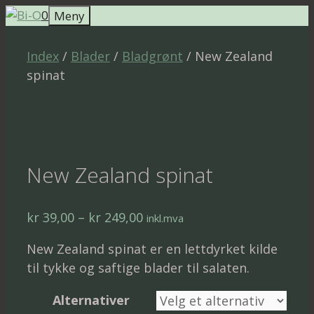
Hopp
0
Meny
til
innhold
Index
/
Blader
/
Bladgrønt
/ New Zealand
spinat
New Zealand spinat
Prisområde:
kr
39,00
–
kr
249,00
inkl.mva
kr 39,00
New Zealand spinat er en lettdyrket kilde
til
til tykke og saftige blader til salaten.
kr 249,00
Alternativer